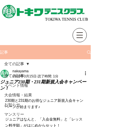
TOKIWA TENNIS CLUB
記事
全ての記事
nakayama
全ての記事
2019年3月15日
読了時間: 1分
ジュニア230期・231期新規入会キャンペー
イベント情報
ン！
大会情報・結果
230期と231期のお得なジュニア新規入会キャン
お知らせ
ペーンが始まります♪
マンスリー
ジュニアはなんと、「入会金無料」と「レッス
ン料半額」がはじめからセット！