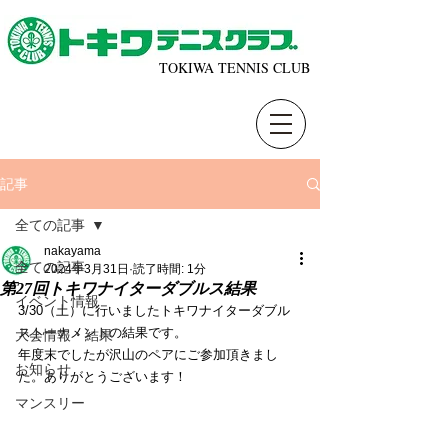
TOKIWA TENNIS CLUB
記事
全ての記事
nakayama
全ての記事
2024年3月31日
読了時間: 1分
第27回トキワナイターダブルス結果
イベント情報
3/30（土）に行いましたトキワナイターダブル
ストーナメントの結果です。
大会情報・結果
年度末でしたが沢山のペアにご参加頂きまし
お知らせ
た。ありがとうございます！
マンスリー