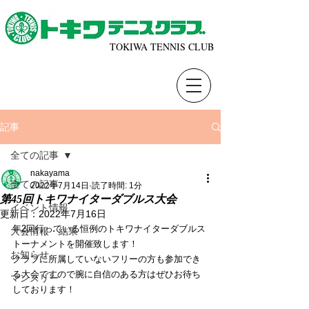
TOKIWA TENNIS CLUB
記事
全ての記事
nakayama
全ての記事
2022年7月14日
読了時間: 1分
第45回トキワナイターダブルス大会
イベント情報
更新日：
2022年7月16日
年2回行っている恒例のトキワナイターダブルス
大会情報・結果
トーナメントを開催致します！
お知らせ
クラブに所属していないフリーの方も参加でき
る大会ですので腕に自信のある方はぜひお待ち
マンスリー
しております！