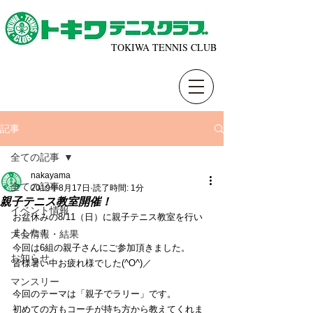
TOKIWA TENNIS CLUB
記事
全ての記事
nakayama
全ての記事
2019年8月17日
読了時間: 1分
親子テニス教室開催！
イベント情報
お盆休みの8/11（日）に親子テニス教室を行い
ました！
大会情報・結果
今回は6組の親子さんにご参加頂きました。
お知らせ
皆様暑い中お疲れ様でした(^O^)／
マンスリー
今回のテーマは「親子でラリー」です。
初めての方もコーチが持ち方から教えてくれま