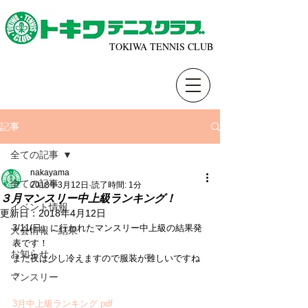
TOKIWA TENNIS CLUB
記事
全ての記事
nakayama
全ての記事
2018年3月12日
読了時間: 1分
３月マンスリー中上級ランキング！
イベント情報
更新日：
2018年4月12日
3/11(日）に行われたマンスリー中上級の結果発
大会情報・結果
表です！
お知らせ
まだ夜は少し冷えますので服装が難しいですね
～  
マンスリー
3月中上級ランキング.pdf