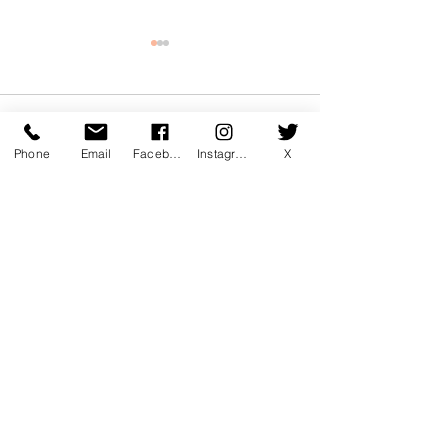
コメント
Phone
Email
Facebook
Instagram
X
この投稿へのコメントは利用でき
7月マンスリー初心初級ラ
7月サタデーカ
なくなりました。詳細はサイト所
ンキング！
ランキング！
有者にお問い合わせください。
〒760-0078 香川県高松市今里町1
丁目385 トキワテニスクラブ
e-mail:
*
Tel:
087-861-3855