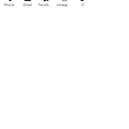
Phone
Email
Facebook
Instagram
X
コメント
コメントを追加…
7月マンスリー初心初級ラ
7月サタデーカ
ンキング！
ランキング！
〒760-0078 香川県高松市今里町1
丁目385 トキワテニスクラブ
e-mail:
*
Tel:
087-861-3855