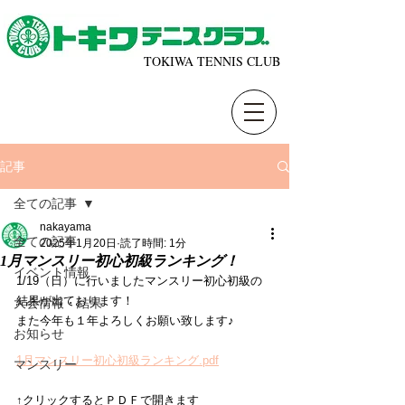
TOKIWA TENNIS CLUB
記事
全ての記事
nakayama
全ての記事
2025年1月20日
読了時間: 1分
1月マンスリー初心初級ランキング！
イベント情報
1/19（日）に行いましたマンスリー初心初級の
結果が出ております！
大会情報・結果
また今年も１年よろしくお願い致します♪
お知らせ
1月マンスリー初心初級ランキング.pdf
マンスリー
↑クリックするとＰＤＦで開きます