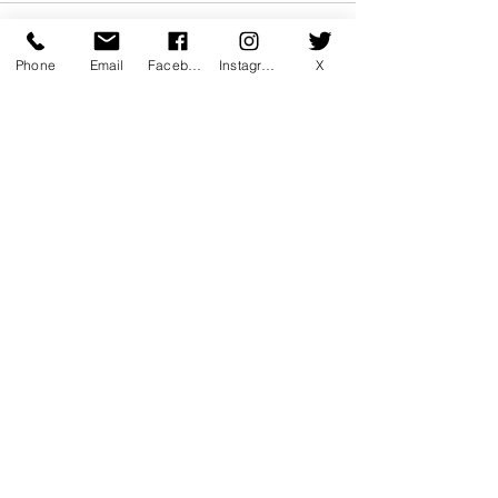
コメント
Phone
Email
Facebook
Instagram
X
コメントを追加…
7月マンスリー初心初級ラ
7月サタデーカ
ンキング！
ランキング！
〒760-0078 香川県高松市今里町1
丁目385 トキワテニスクラブ
e-mail:
*
Tel:
087-861-3855
営業時間
月 - 金：9:00 - 22:00
* ​​土：8:30 - 22:00 * 日：8:30 -
20:00