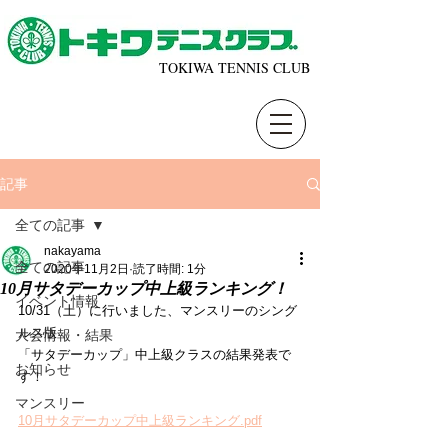
TOKIWA TENNIS CLUB
記事
全ての記事
nakayama
全ての記事
2020年11月2日
読了時間: 1分
10月サタデーカップ中上級ランキング！
イベント情報
10/31（土）に行いました、マンスリーのシング
ルス版 、 
大会情報・結果
「サタデーカップ」中上級クラスの結果発表で
お知らせ
す！
マンスリー
10月サタデーカップ中上級ランキング.pdf