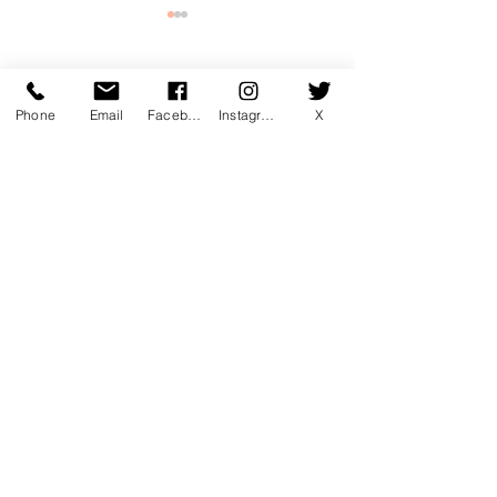
コメント
Phone
Email
Facebook
Instagram
X
コメントを追加…
7月マンスリー初心初級ラ
7月サタデーカ
ンキング！
ランキング！
〒760-0078 香川県高松市今里町1
丁目385 トキワテニスクラブ
e-mail:
*
Tel:
087-861-3855
営業時間
月 - 金：9:00 - 22:00
* ​​土：8:30 - 22:00 * 日：8:30 -