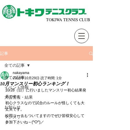
TOKIWA TENNIS CLUB
記事
全ての記事
nakayama
全ての記事
2018年10月29日
読了時間: 1分
10月マンスリー初心ランキング！
イベント情報
10/28（日）に行いましたマンスリー初心結果発
表です！
大会情報・結果
初心クラスなので試合のルールが怪しくても大
お知らせ
丈夫です。
松岡コーチもついてますのでぜひ皆様安心して
マンスリー
参加下さいね～(^O^)／