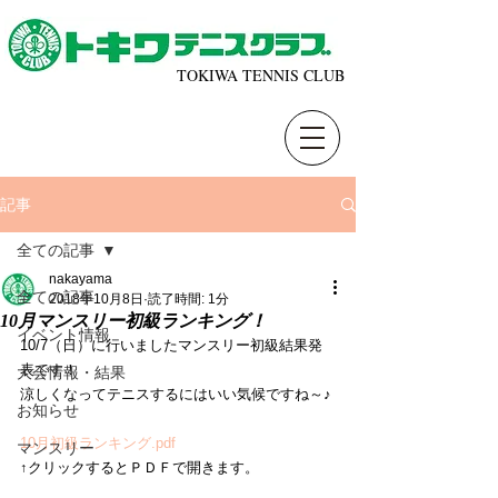
TOKIWA TENNIS CLUB
記事
全ての記事
nakayama
全ての記事
2018年10月8日
読了時間: 1分
10月マンスリー初級ランキング！
イベント情報
10/7（日）に行いましたマンスリー初級結果発
表です！
大会情報・結果
涼しくなってテニスするにはいい気候ですね～♪
お知らせ
10月初級ランキング.pdf
マンスリー
↑クリックするとＰＤＦで開きます。