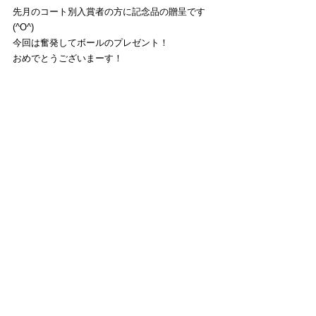
先月のコート別入賞者の方に記念品の贈呈です
(^O^)
今回は奮発してボールのプレゼント！
おめでとうございまーす！