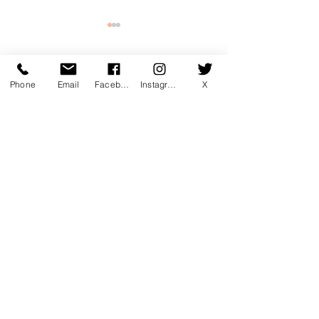
コメント
Phone
Email
Facebook
Instagram
X
コメントを追加…
7月マンスリー初心初級ラ
7月サタデーカ
ンキング！
ランキング！
〒760-0078 香川県高松市今里町1
丁目385 トキワテニスクラブ
e-mail:
*
Tel:
087-861-3855
営業時間
月 - 金：9:00 - 22:00