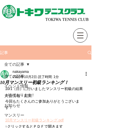
TOKIWA TENNIS CLUB
記事
全ての記事
nakayama
全ての記事
2023年10月2日
読了時間: 1分
10月マンスリー初級ランキング！
イベント情報
10/1（日）に行いましたマンスリー初級の結果
が出ております！
大会情報・結果
今回もたくさんのご参加ありがとうございま
お知らせ
す！
マンスリー
10月マンスリー初級ランキング.pdf
↑クリックするとＰＤＦで開きます 