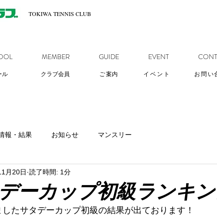
TOKIWA TENNIS CLUB
OOL
MEMBER
GUIDE
EVENT
CONT
ール
クラブ会員
ご
案内
イベント
お問い
情報・結果
お知らせ
マンスリー
11月20日
読了時間: 1分
タデーカップ初級ランキ
行いましたサタデーカップ初級の結果が出ております！