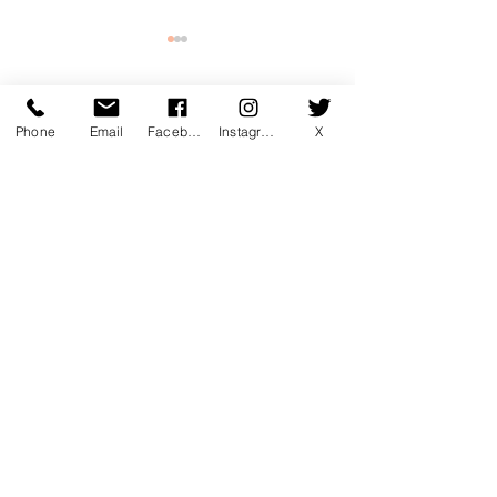
コメント
Phone
Email
Facebook
Instagram
X
コメントを追加…
7月マンスリー初心初級ラ
7月サタデーカ
ンキング！
ランキング！
〒760-0078 香川県高松市今里町1
丁目385 トキワテニスクラブ
e-mail:
*
Tel:
087-861-3855
営業時間
月 - 金：9:00 - 22:00