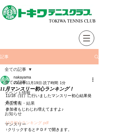
TOKIWA TENNIS CLUB
記事
全ての記事
nakayama
全ての記事
2018年11月19日
読了時間: 1分
11月マンスリー初心ランキング！
イベント情報
11/18（日）に行いましたマンスリー初心結果発
表です！
大会情報・結果
参加者もじわじわ増えてますよ♪
お知らせ
11月初心ランキング.pdf
マンスリー
↑クリックするとＰＤＦで開きます。