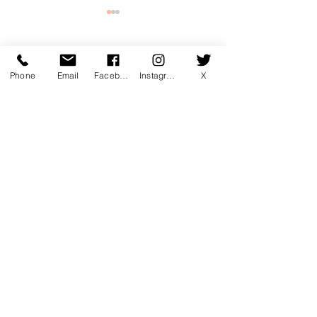
コメント
Phone
Email
Facebook
Instagram
X
コメントを追加…
7月マンスリー初心初級ラ
7月サタデーカ
ンキング！
ランキング！
〒760-0078 香川県高松市今里町1
丁目385 トキワテニスクラブ
e-mail:
*
Tel:
087-861-3855
営業時間
月 - 金：9:00 - 22:00
* ​​土：8:30 - 22:00 * 日：8:30 -