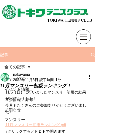
TOKIWA TENNIS CLUB
記事
全ての記事
nakayama
全ての記事
2022年11月8日
読了時間: 1分
11月マンスリー初級ランキング！
イベント情報
11/6（日）に行いましたマンスリー初級の結果
が出ております！
大会情報・結果
今月もたくさんのご参加ありがとうございまし
お知らせ
た♪
マンスリー
11月マンスリー初級ランキング.pdf
↑クリックするとＰＤＦで開きます 