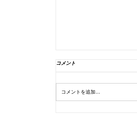
コメント
コメントを追加…
8月マンスリー初級ランキン
グ！
〒760-0078 香川県高松市