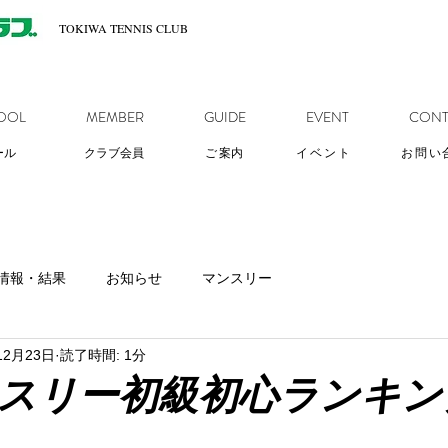
TOKIWA TENNIS CLUB
OOL
MEMBER
GUIDE
EVENT
CONT
ール
クラブ会員
ご
案内
イベント
お問い
情報・結果
お知らせ
マンスリー
12月23日
読了時間: 1分
ンスリー初級初心ランキン