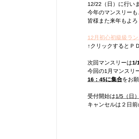
12/22（日）に行
今年のマンスリーも
皆様また来年もよろし
12月初心初級級ランキ
↑クリックするとＰ
次回マンスリーは
1
今回の1月マンスリ
16：45に集合
をお願
受付開始は
1/5（日
キャンセルは２日前