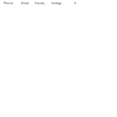
Phone
Email
Facebook
Instagram
X
コメントを追加…
7月マンスリー初心初級ラ
7月サタデーカ
ンキング！
ランキング！
〒760-0078 香川県高松市今里町1
丁目385 トキワテニスクラブ
e-mail:
*
Tel:
087-861-3855
営業時間
月 - 金：9:00 - 22:00
* ​​土：8:30 - 22:00 * 日：8:30 -
20:00
トキワグループ
施設リンク