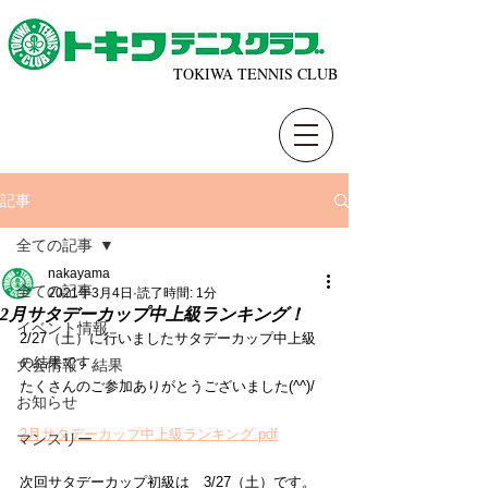
TOKIWA TENNIS CLUB
記事
全ての記事
nakayama
全ての記事
2021年3月4日
読了時間: 1分
2月サタデーカップ中上級ランキング！
イベント情報
2/27（土）に行いましたサタデーカップ中上級
の結果です。
大会情報・結果
たくさんのご参加ありがとうございました(^^)/
お知らせ
2月サタデーカップ中上級ランキング.pdf
マンスリー
次回サタデーカップ初級は　3/27（土）です。