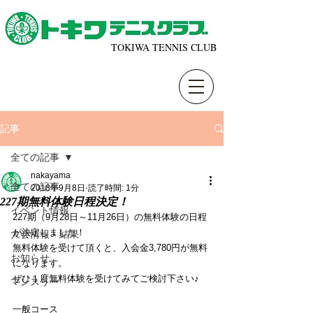
TOKIWA TENNIS CLUB
記事
全ての記事
nakayama
全ての記事
2018年9月8日
読了時間: 1分
227期無料体験日程決定！
イベント情報
227期（9月28日～11月26日）の無料体験の日程
が決定しました！
大会情報・結果
無料体験を受けて頂くと、入会金3,780円が無料
お知らせ
になります。
ぜひ１度無料体験を受けてみてご検討下さい♪
マンスリー
一般コース