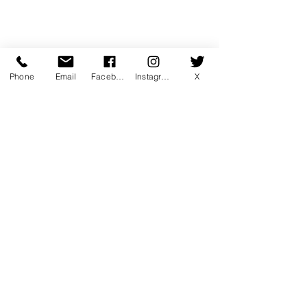
Phone
Email
Facebook
Instagram
X
コメント
限定レッスンのお知らせ
この投稿へのコメントは利用でき
お盆のスクール
なくなりました。詳細はサイト所
せ
有者にお問い合わせください。