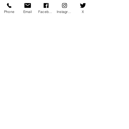
コメント
Phone
Email
Facebook
Instagram
X
コメントを追加…
7月マンスリー初心初級ラ
7月サタデーカ
ンキング！
ランキング！
〒760-0078 香川県高松市今里町1
丁目385 トキワテニスクラブ
e-mail:
*
Tel:
087-861-3855
営業時間
月 - 金：9:00 - 22:00
* ​​土：8:30 - 22:00 * 日：8:30 -
20:00
トキワグループ