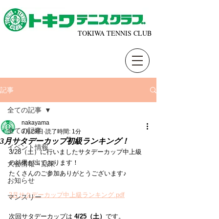
TOKIWA TENNIS CLUB
記事
全ての記事
nakayama
全ての記事
3月29日
読了時間: 1分
3月サタデーカップ初級ランキング！
イベント情報
3/28（土）に行いましたサタデーカップ中上級
の結果が出ております！
大会情報・結果
たくさんのご参加ありがとうございます♪
お知らせ
3月サタデーカップ中上級ランキング.pdf
マンスリー
次回サタデーカップは 
4/25（土）
です。