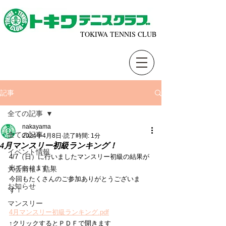
TOKIWA TENNIS CLUB
記事
全ての記事
nakayama
全ての記事
2024年4月8日
読了時間: 1分
4月マンスリー初級ランキング！
イベント情報
4/7（日）に行いましたマンスリー初級の結果が
出ております！
大会情報・結果
今回もたくさんのご参加ありがとうございま
お知らせ
す！
マンスリー
4月マンスリー初級ランキング.pdf
↑クリックするとＰＤＦで開きます 