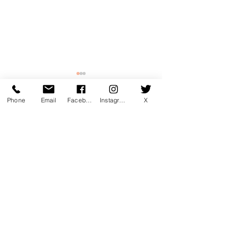
Phone
Email
Facebook
Instagram
X
コメント
コメントを追加…
7月マンスリー初心初級ラ
7月サタデーカ
ンキング！
ランキング！
〒760-0078 香川県高松市今里町1
丁目385 トキワテニスクラブ