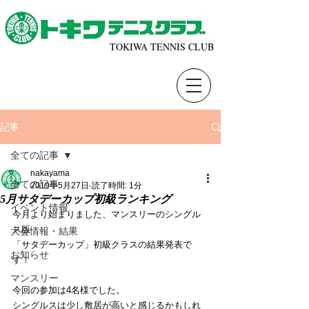
TOKIWA TENNIS CLUB
記事
全ての記事
nakayama
全ての記事
2019年5月27日
読了時間: 1分
5月サタデーカップ初級ランキング
イベント情報
今月より始まりました、マンスリーのシングル
ス版
大会情報・結果
「サタデーカップ」初級クラスの結果発表で
お知らせ
す！
マンスリー
今回の参加は4名様でした。
シングルスは少し敷居が高いと感じるかもしれ