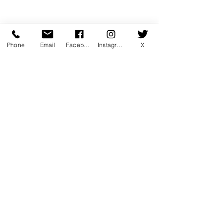
コメント
Phone
Email
Facebook
Instagram
X
コメントを追加…
7月マンスリー初心初級ラ
7月サタデーカ
ンキング！
ランキング！
〒760-0078 香川県高松市今里町1
丁目385 トキワテニスクラブ
e-mail:
*
Tel:
087-861-3855
営業時間
月 - 金：9:00 - 22:00
* ​​土：8:30 - 22:00 * 日：8:30 -
20:00