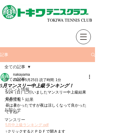
TOKIWA TENNIS CLUB
記事
全ての記事
nakayama
全ての記事
2020年5月25日
読了時間: 1分
5月マンスリー中上級ランキング！
イベント情報
5/24（日）に行いましたマンスリー中上級結果
発表です！ 
大会情報・結果
昼は暑かったですが夜は涼しくなって良かった
お知らせ
ですね♪
マンスリー
5月中上級ランキング.pdf
↑クリックするとＰＤＦで開きます 