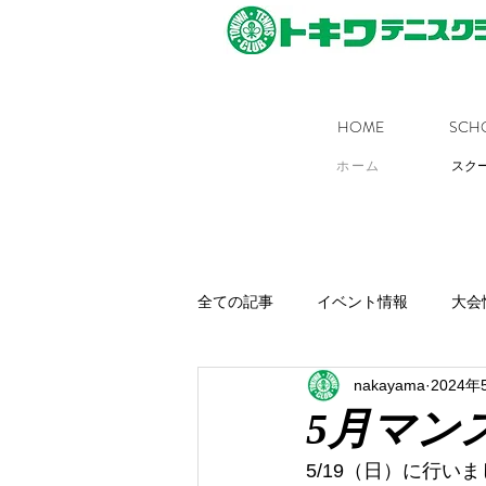
HOME
SCH
ホーム
スク
全ての記事
イベント情報
大会
nakayama
2024年
5月マン
5/19（日）に行