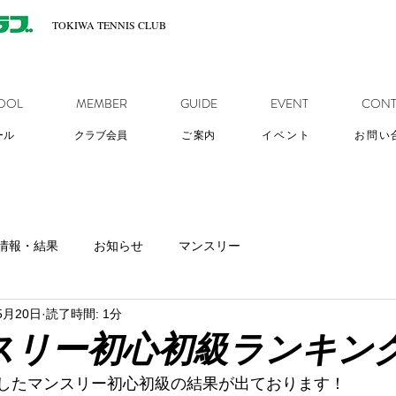
TOKIWA TENNIS CLUB
OOL
MEMBER
GUIDE
EVENT
CONT
ール
クラブ会員
ご
案内
イベント
お問い
情報・結果
お知らせ
マンスリー
5月20日
読了時間: 1分
スリー初心初級ランキン
いましたマンスリー初心初級の結果が出ております！