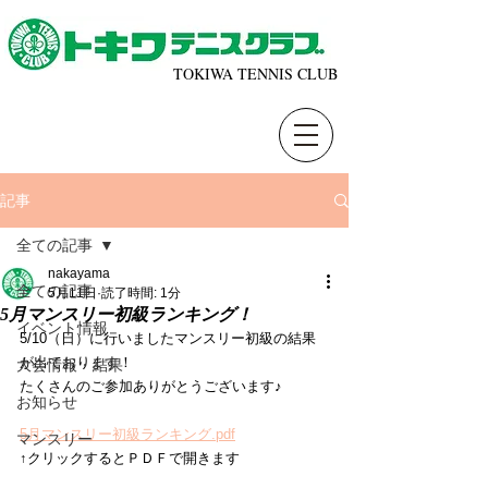
TOKIWA TENNIS CLUB
記事
全ての記事
nakayama
全ての記事
5月11日
読了時間: 1分
5月マンスリー初級ランキング！
イベント情報
5/10（日）に行いましたマンスリー初級の結果
が出ております！
大会情報・結果
たくさんのご参加ありがとうございます♪
お知らせ
5月マンスリー初級ランキング.pdf
マンスリー
↑クリックするとＰＤＦで開きます 