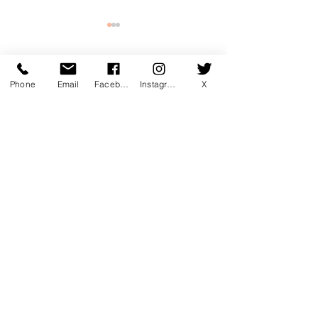
コメント
Phone
Email
Facebook
Instagram
X
コメントを追加…
7月マンスリー初心初級ラ
7月サタデーカ
ンキング！
ランキング！
〒760-0078 香川県高松市今里町1
丁目385 トキワテニスクラブ
e-mail:
*
Tel:
087-861-3855
営業時間
月 - 金：9:00 - 22:00