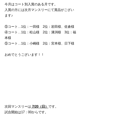
今月はコート別入賞のある月です。
入賞の方には次月マンスリーにて賞品がござい
ます♪
⑤コート…1位：一田様　2位：岩田様、佐倉様
④コート…1位：松山様　2位：溝渕様　3位：福
本様
⑤コート…1位：小嶋様　2位：宮本様、日下様
おめでとうございます！！
次回マンスリーは
7/20（日）
です。 
試合開始は17：00からです。