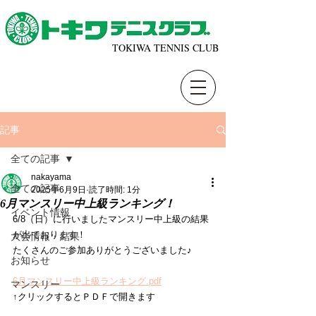
TOKIWA TENNIS CLUB
記事
全ての記事
nakayama
全ての記事
2025年6月9日
読了時間: 1分
6月マンスリー中上級ランキング！
イベント情報
6/8（日）に行いましたマンスリー中上級の結果
が出ております！
大会情報・結果
たくさんのご参加ありがとうございました♪
お知らせ
6月マンスリー中上級ランキング.pdf
マンスリー
↑クリックするとＰＤＦで開きます 