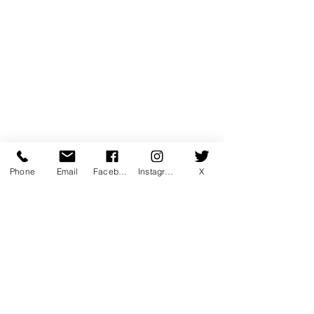
Phone
Email
Facebook
Instagram
X
コメント
コメントを追加…
7月マンスリー初心初級ラ
7月サタデーカ
ンキング！
ランキング！