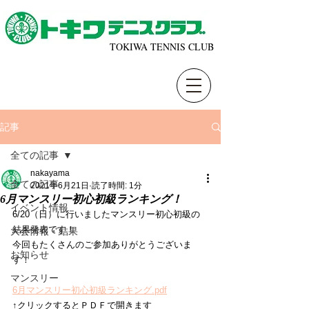
TOKIWA TENNIS CLUB
記事
全ての記事
nakayama
全ての記事
2021年6月21日
読了時間: 1分
6月マンスリー初心初級ランキング！
イベント情報
6/20（日）に行いましたマンスリー初心初級の
結果発表です！ 
大会情報・結果
今回もたくさんのご参加ありがとうございま
お知らせ
す！
マンスリー
6月マンスリー初心初級ランキング.pdf
↑クリックするとＰＤＦで開きます 