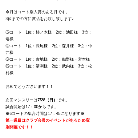
今月はコート別入賞のある月です。
3位までの方に賞品をお渡し致します♪
⑤コート　1位：柿ノ木様　2位：池田様　3位：
堺様
④コート　1位：長尾様　2位：森井様　3位：仲
井様
③コート　1位：古地様　2位：織野様・宮本様
⑥コート　1位：溝渕様　2位：武内様　3位：松
村様
おめでとうございます！！
次回マンスリーは
7/28（日）
です。 
試合開始は17：00からです。
※6コートの集合時間は17：45になります※
第一週目はクラブ会員のイベントがあるため変
則開催です！！