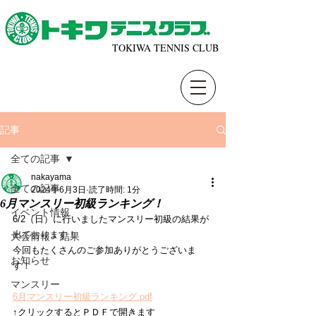
TOKIWA TENNIS CLUB
記事
全ての記事
nakayama
全ての記事
2024年6月3日
読了時間: 1分
6月マンスリー初級ランキング！
イベント情報
6/2（日）に行いましたマンスリー初級の結果が
出ております！
大会情報・結果
今回もたくさんのご参加ありがとうございま
お知らせ
す！
マンスリー
6月マンスリー初級ランキング.pdf
↑クリックするとＰＤＦで開きます 