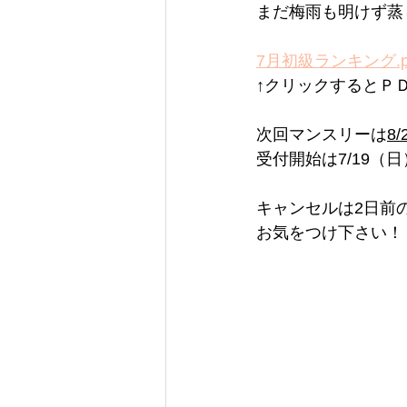
まだ梅雨も明けず蒸
7月初級ランキング.p
↑クリックするとＰ
次回マンスリーは
8
受付開始は7/19
キャンセルは2日前
お気をつけ下さい！