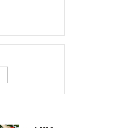
サタデーカップ中上級ラ
ング！
 087-861-3855
00