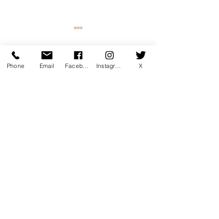
Phone
Email
Facebook
Instagram
X
コメント
コメントを追加…
7月マンスリー初心初級ラ
7月サタデーカ
ンキング！
ランキング！
〒760-0078 香川県高松市今里町1
丁目385 トキワテニスクラブ
e-mail:
*
Tel:
087-861-3855
営業時間
月 - 金：9:00 - 22:00