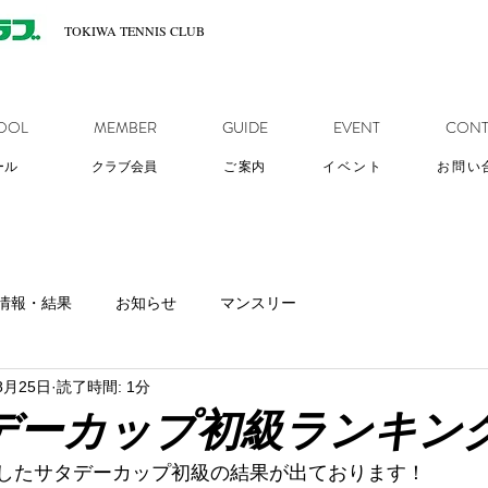
TOKIWA TENNIS CLUB
OOL
MEMBER
GUIDE
EVENT
CONT
ール
クラブ会員
ご
案内
イベント
お問い
情報・結果
お知らせ
マンスリー
8月25日
読了時間: 1分
デーカップ初級ランキン
いましたサタデーカップ初級の結果が出ております！