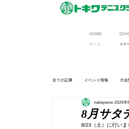
HOME
SCH
ホーム
スク
全ての記事
イベント情報
大会
nakayama
2025年
8月サタ
8/23（土）に行