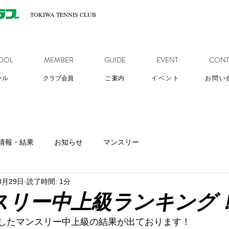
TOKIWA TENNIS CLUB
OOL
MEMBER
GUIDE
EVENT
CONT
ール
クラブ会員
ご
案内
イベント
お問い
情報・結果
お知らせ
マンスリー
8月29日
読了時間: 1分
スリー中上級ランキング
いましたマンスリー中上級の結果が出ております！