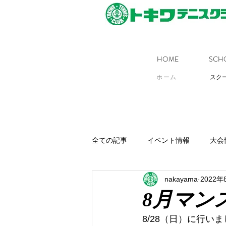
HOME
SCH
ホーム
スク
全ての記事
イベント情報
大会
nakayama
2022年
8月マン
8/28（日）に行