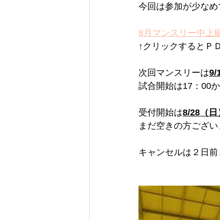
今回は参加が少なめ
8月マンスリー中上級
↑クリックするとＰ
次回マンスリーは
9/
試合開始は17：0
受付開始は
8/28（日
まだ空きの方ござい
キャンセルは２日前