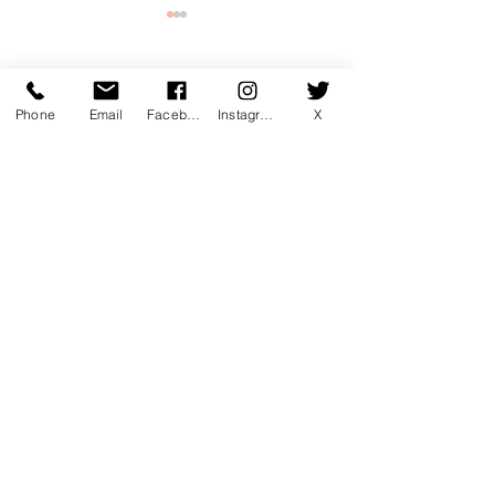
コメント
Phone
Email
Facebook
Instagram
X
コメントを追加…
7月マンスリー初心初級ラ
7月サタデーカ
ンキング！
ランキング！
〒760-0078 香川県高松市今里町1
丁目385 トキワテニスクラブ
e-mail:
*
Tel:
087-861-3855
営業時間
月 - 金：9:00 - 22:00
* ​​土：8:30 - 22:00 * 日：8:30 -