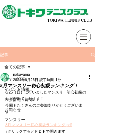
TOKIWA TENNIS CLUB
記事
全ての記事
nakayama
全ての記事
2024年8月26日
読了時間: 1分
8月マンスリー初心初級ランキング！
イベント情報
8/25（日）に行いましたマンスリー初心初級の
結果が出ております！
大会情報・結果
今回もたくさんのご参加ありがとうございま
お知らせ
す！
マンスリー
8月マンスリー初心初級ランキング.pdf
↑クリックするとＰＤＦで開きます