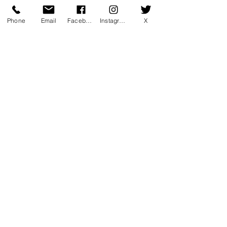
コメント
Phone
Email
Facebook
Instagram
X
コメントを追加…
7月マンスリー初心初級ラ
7月サタデーカ
ンキング！
ランキング！
〒760-0078 香川県高松市今里町1
丁目385 トキワテニスクラブ
e-mail:
*
Tel:
087-861-3855
営業時間
月 - 金：9:00 - 22:00
* ​​土：8:30 - 22:00 * 日：8:30 -
20:00
トキワグループ