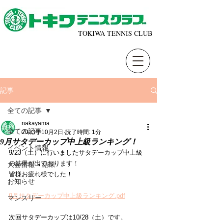
TOKIWA TENNIS CLUB
記事
全ての記事
nakayama
全ての記事
2023年10月2日
読了時間: 1分
9月サタデーカップ中上級ランキング！
イベント情報
9/23（土）に行いましたサタデーカップ中上級
の結果が出ております！
大会情報・結果
皆様お疲れ様でした！
お知らせ
9月サタデーカップ中上級ランキング.pdf
マンスリー
次回サタデーカップは10/28（土）です。