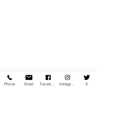
Phone
Email
Facebook
Instagram
X
コメント
コメントを追加…
7月マンスリー初心初級ラ
7月サタデーカ
ンキング！
ランキング！