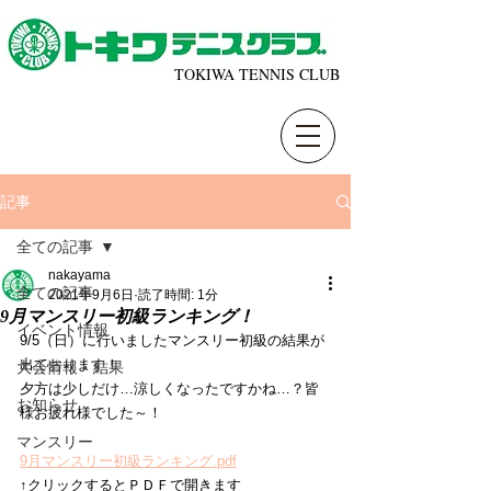
TOKIWA TENNIS CLUB
記事
全ての記事
nakayama
全ての記事
2021年9月6日
読了時間: 1分
9月マンスリー初級ランキング！
イベント情報
9/5（日）に行いましたマンスリー初級の結果が
出ております！
大会情報・結果
夕方は少しだけ…涼しくなったですかね…？皆
お知らせ
様お疲れ様でした～！
マンスリー
9月マンスリー初級ランキング.pdf
↑クリックするとＰＤＦで開きます 